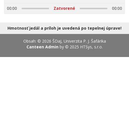
17.08.2026
00:00
Zatvorené
00:00
Hmotnosť jedál a príloh je uvedená po tepelnej úprave!
Obsah: © 2026 ŠDaJ, Univerzita P. J. Šafárika
Canteen Admin
by © 2025
HTSys, s.r.o.