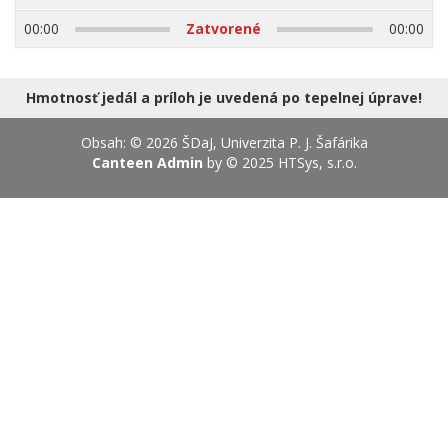
17.08.2026
00:00
Zatvorené
00:00
Hmotnosť jedál a príloh je uvedená po tepelnej úprave!
Obsah: © 2026 ŠDaJ, Univerzita P. J. Šafárika
Canteen Admin
by © 2025
HTSys, s.r.o.