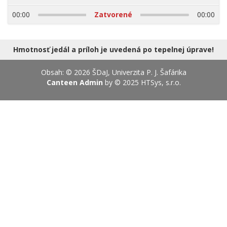
17.08.2026
00:00
Zatvorené
00:00
Hmotnosť jedál a príloh je uvedená po tepelnej úprave!
Obsah: © 2026 ŠDaJ, Univerzita P. J. Šafárika
Canteen Admin
by © 2025
HTSys, s.r.o.