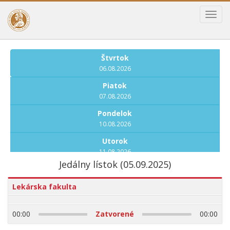
Toggl
navig
Štvrtok
06.08.2026
Piatok
07.08.2026
Pondelok
10.08.2026
Utorok
11.08.2026
Jedálny lístok (05.09.2025)
Streda
12.08.2026
Lekárska fakulta
Štvrtok
13.08.2026
00:00
Zatvorené
00:00
Piatok