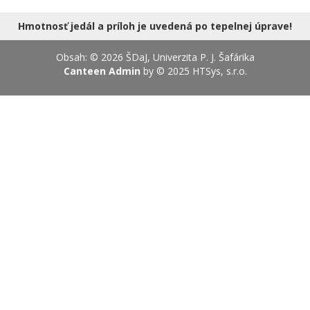
14.08.2026
Hmotnosť jedál a príloh je uvedená po tepelnej úprave!
Obsah: © 2026 ŠDaJ, Univerzita P. J. Šafárika
Canteen Admin
by © 2025
HTSys, s.r.o.