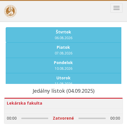
Toggl
navig
Štvrtok
06.08.2026
Piatok
07.08.2026
Pondelok
10.08.2026
Utorok
11.08.2026
Jedálny lístok (04.09.2025)
Streda
12.08.2026
Lekárska fakulta
Štvrtok
13.08.2026
00:00
Zatvorené
00:00
Piatok