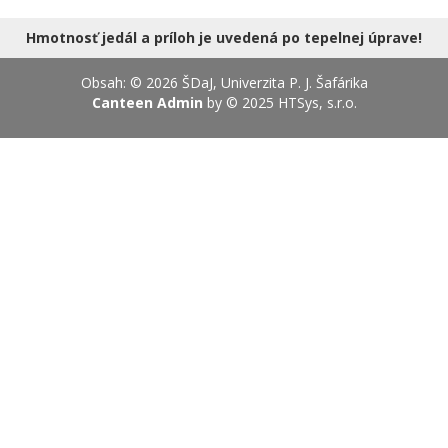
18.08.2026
Hmotnosť jedál a príloh je uvedená po tepelnej úprave!
Obsah: © 2026 ŠDaJ, Univerzita P. J. Šafárika
Canteen Admin
by © 2025
HTSys, s.r.o.