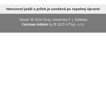
18.08.2026
Hmotnosť jedál a príloh je uvedená po tepelnej úprave!
Obsah: © 2026 ŠDaJ, Univerzita P. J. Šafárika
Canteen Admin
by © 2025
HTSys, s.r.o.