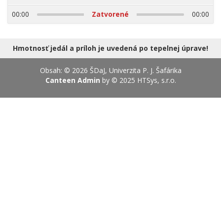
14.08.2026
00:00
Zatvorené
00:00
Hmotnosť jedál a príloh je uvedená po tepelnej úprave!
Obsah: © 2026 ŠDaJ, Univerzita P. J. Šafárika
Canteen Admin
by © 2025
HTSys, s.r.o.