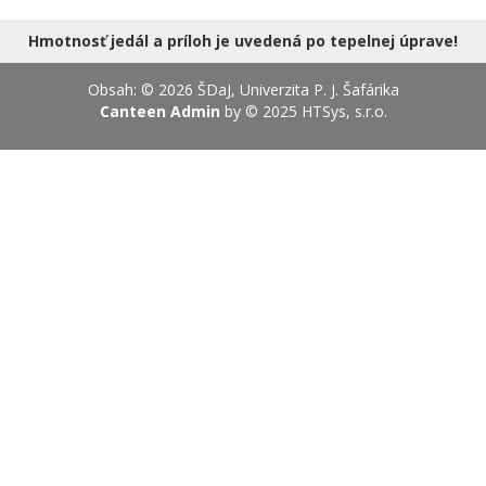
17.08.2026
Hmotnosť jedál a príloh je uvedená po tepelnej úprave!
Obsah: © 2026 ŠDaJ, Univerzita P. J. Šafárika
Canteen Admin
by © 2025
HTSys, s.r.o.