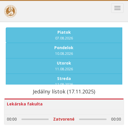
Toggl
navig
Piatok
07.08.2026
Pondelok
10.08.2026
Utorok
11.08.2026
Streda
12.08.2026
Jedálny lístok (17.11.2025)
Štvrtok
13.08.2026
Lekárska fakulta
Piatok
14.08.2026
00:00
Zatvorené
00:00
Pondelok