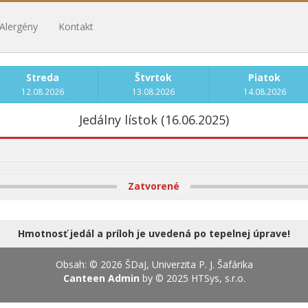
Alergény
Kontakt
Streda
Štvrtok
Piatok
12.08.2026
13.08.2026
14.08.2026
Jedálny lístok (16.06.2025)
Zatvorené
Hmotnosť jedál a príloh je uvedená po tepelnej úprave!
Obsah: © 2026 ŠDaJ, Univerzita P. J. Šafárika
Canteen Admin
by © 2025
HTSys, s.r.o.