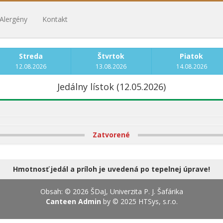
Alergény
Kontakt
Streda
Štvrtok
Piatok
12.08.2026
13.08.2026
14.08.2026
Jedálny lístok (12.05.2026)
Zatvorené
Hmotnosť jedál a príloh je uvedená po tepelnej úprave!
Obsah: © 2026 ŠDaJ, Univerzita P. J. Šafárika
Canteen Admin
by © 2025
HTSys, s.r.o.