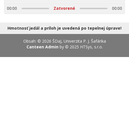
17.08.2026
00:00
Zatvorené
00:00
Hmotnosť jedál a príloh je uvedená po tepelnej úprave!
Obsah: © 2026 ŠDaJ, Univerzita P. J. Šafárika
Canteen Admin
by © 2025
HTSys, s.r.o.